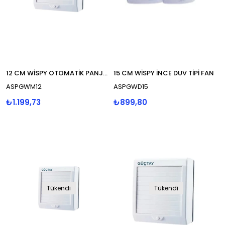
12 CM WİSPY OTOMATİK PANJURLU
15 CM WİSPY İNCE DUV TİPİ FAN
ASPGWM12
ASPGWD15
₺1.199,73
₺899,80
Tükendi
Tükendi