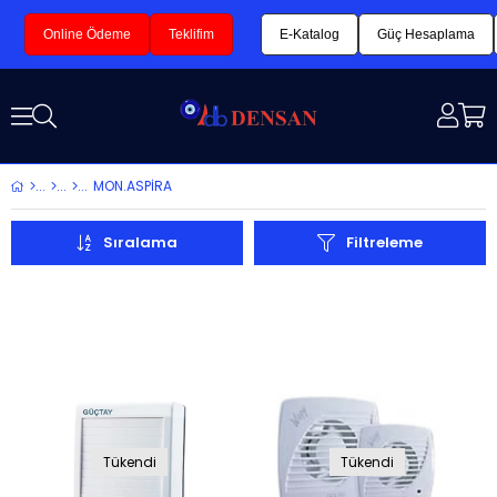
Online Ödeme
Teklifim
E-Katalog
Güç Hesaplama
MON.ASPİRA
Sıralama
Filtreleme
Tükendi
Tükendi