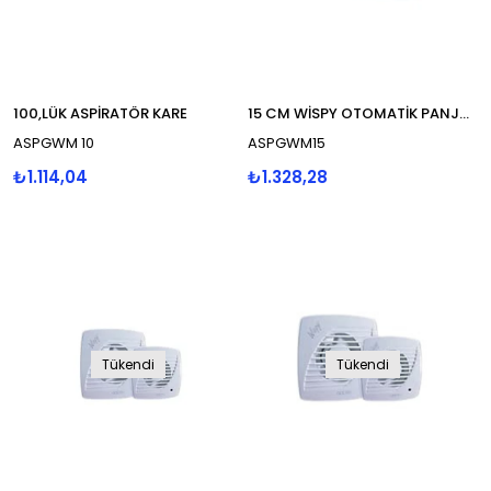
100,LÜK ASPİRATÖR KARE
15 CM WİSPY OTOMATİK PANJURLU
ASPGWM 10
ASPGWM15
₺1.114,04
₺1.328,28
Tükendi
Tükendi