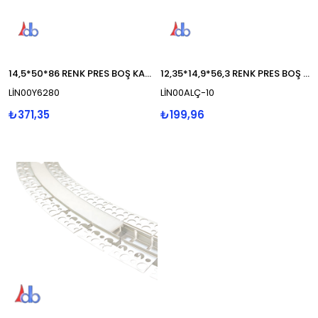
14,5*50*86 RENK PRES BOŞ KANAL TRİMLESS
12,35*14,9*56,3 RENK PRES BOŞ KANAL TRİMLESS
LİN00Y6280
LİN00ALÇ-10
₺371,35
₺199,96