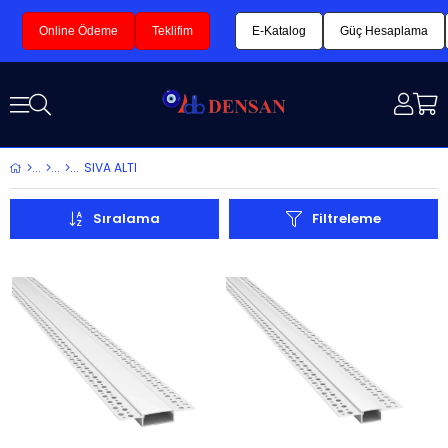
Online Ödeme
Teklifim
E-Katalog
Güç Hesaplama
SIVA ALTI
Sıralama
Filtreleme