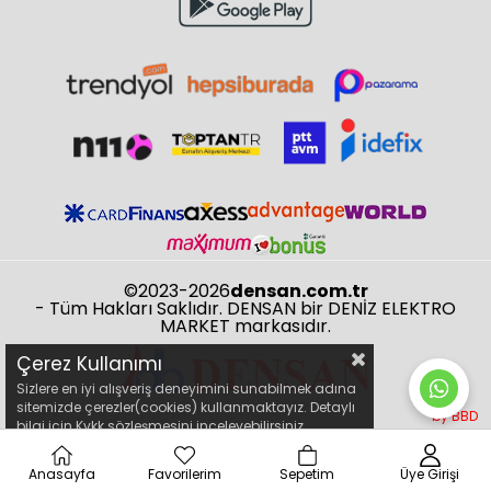
©2023-2026
densan.com.tr
- Tüm Hakları Saklıdır. DENSAN bir DENİZ ELEKTRO
MARKET markasıdır.
Çerez Kullanımı
Sizlere en iyi alışveriş deneyimini sunabilmek adına
sitemizde çerezler(cookies) kullanmaktayız. Detaylı
by BBD
bilgi için Kvkk sözleşmesini inceleyebilirsiniz.
Anasayfa
Favorilerim
Sepetim
Üye Girişi