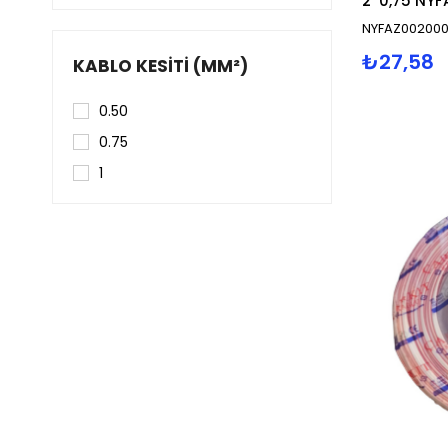
NYFAZ00200
₺27,58
KABLO KESITI (MM²)
0.50
0.75
1