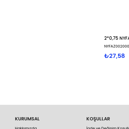
2*0,75 NYF
NYFAZ00200
₺27,58
KURUMSAL
KOŞULLAR
Hakkımızda
İade ve Değişim Koşull