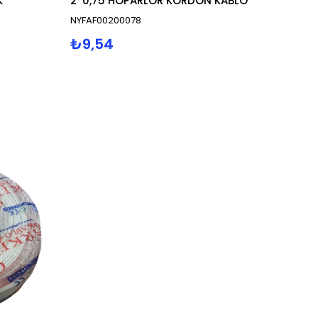
K
2*0,75 HOPARLÖR KORDON KABLO
NYFAF00200078
₺9,54