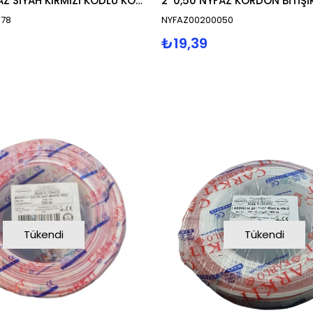
2*0,75 NYFAZ SİYAH KIRMIZI KODLU KORDON BİTİŞİK
2*0,50 NYFAZ KORDON BİTİŞİ
078
NYFAZ00200050
₺19,39
Tükendi
Tükendi