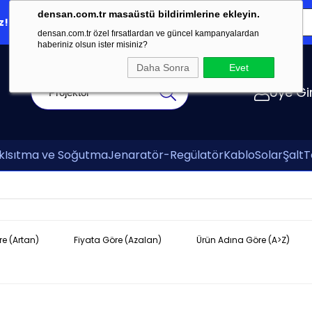
densan.com.tr masaüstü bildirimlerine ekleyin.
z!
Online Ödeme
Teklifim
E-Katalog
densan.com.tr özel fırsatlardan ve güncel kampanyalardan
haberiniz olsun ister misiniz?
Daha Sonra
Evet
Üye Gir
k
Isıtma ve Soğutma
Jenaratör-Regülatör
Kablo
Solar
Şalt
T
re (Artan)
Fiyata Göre (Azalan)
Ürün Adına Göre (A>Z)