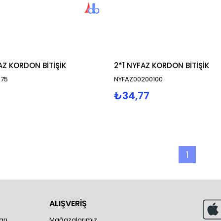
AZ KORDON BİTİŞİK
2*1 NYFAZ KORDON BİTİŞİK
075
NYFAZ00200100
₺34,77
1
ALIŞVERİŞ
arı
Mağazalarımız