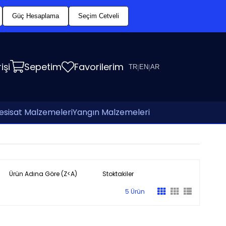
Güç Hesaplama
Seçim Cetveli
işi
Sepetim
Favorilerim
TR
|
EN
|
AR
esisat Malzemeleri
Yangın Malzemeleri
Ürün Adına Göre (Z<A)
Stoktakiler
5 Ürün