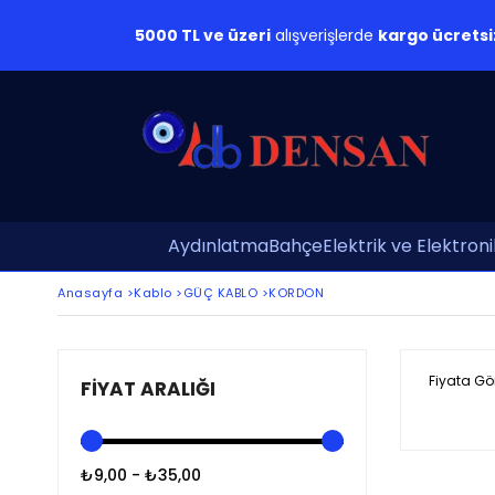
5000 TL ve üzeri
alışverişlerde
kargo ücretsi
Aydınlatma
Bahçe
Elektrik ve Elektroni
Anasayfa
>
Kablo
>
GÜÇ KABLO
>
KORDON
Fiyata Gö
FIYAT ARALIĞI
₺9,00 - ₺35,00