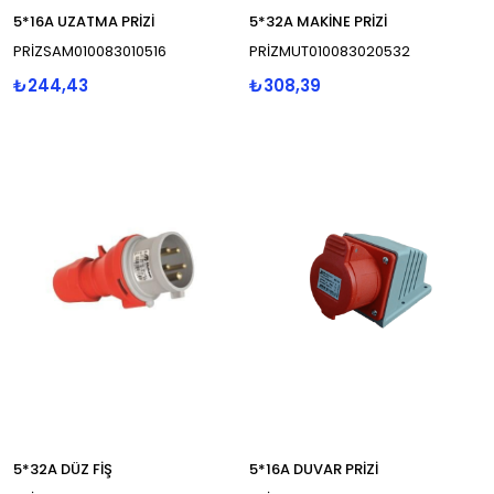
5*16A UZATMA PRİZİ
5*32A MAKİNE PRİZİ
PRİZSAM010083010516
PRİZMUT010083020532
₺244,43
₺308,39
5*32A DÜZ FİŞ
5*16A DUVAR PRİZİ