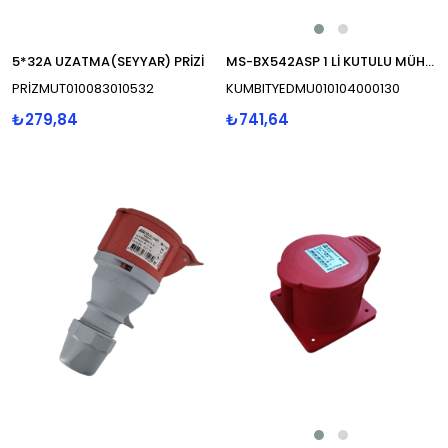
5*32A UZATMA(SEYYAR) PRİZİ
MS-BX542ASP 1 Lİ KUTULU MÜHÜRLÜ TİP KORUMALI ACİL
PRİZMUT010083010532
KUMBITYEDMU010104000130
₺279,84
₺741,64