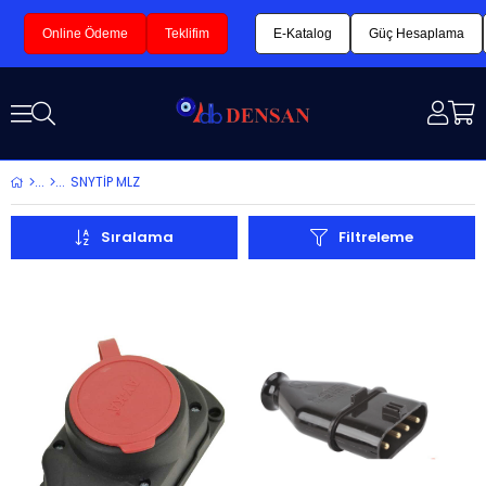
Online Ödeme
Teklifim
E-Katalog
Güç Hesaplama
SNYTİP MLZ
Sıralama
Filtreleme