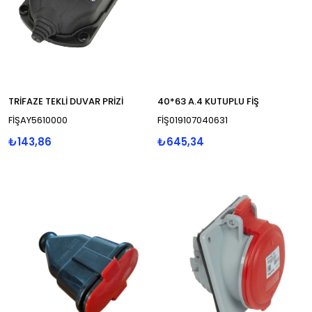
TRİFAZE TEKLİ DUVAR PRİZİ
40*63 A.4 KUTUPLU FİŞ
FİŞAY5610000
FİŞ019107040631
₺143,86
₺645,34