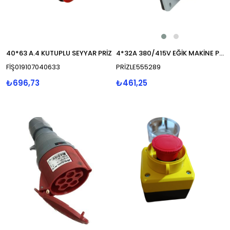
40*63 A.4 KUTUPLU SEYYAR PRİZ
4*32A 380/415V EĞİK MAKİNE PRİZİ IP44
FİŞ019107040633
PRİZLE555289
₺696,73
₺461,25