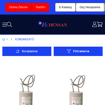
Online Ödeme
Teklifim
E-Katalog
Güç Hesaplama
KONDANSATÖ
Sıralama
Filtreleme