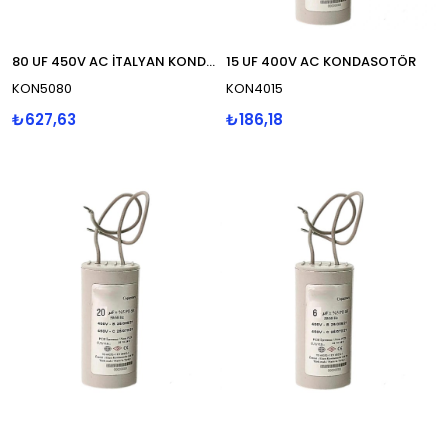
80 UF 450V AC İTALYAN KONDASOTÖR
15 UF 400V AC KONDASOTÖR
KON5080
KON4015
₺627,63
₺186,18