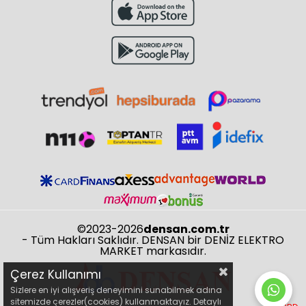
©2023-2026
densan.com.tr
- Tüm Hakları Saklıdır. DENSAN bir DENİZ ELEKTRO
MARKET markasıdır.
Çerez Kullanımı
Sizlere en iyi alışveriş deneyimini sunabilmek adına
sitemizde çerezler(cookies) kullanmaktayız. Detaylı