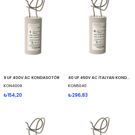
9 UF 400V AC KONDASOTÖR
40 UF 450V AC İTALYAN KONDASOTÖR
KON4009
KON5040
₺154,20
₺296,83