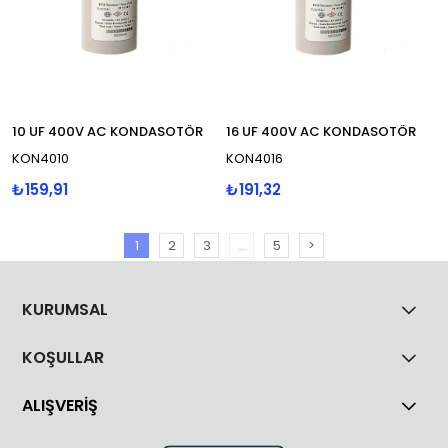
10 UF 400V AC KONDASOTÖR
16 UF 400V AC KONDASOTÖR
KON4010
KON4016
₺159,91
₺191,32
1
2
3
...
5
>
KURUMSAL
KOŞULLAR
ALIŞVERİŞ