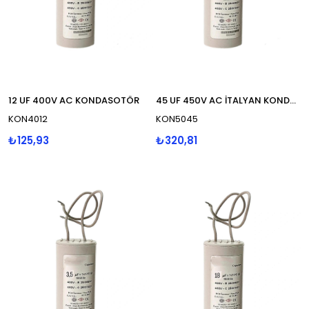
12 UF 400V AC KONDASOTÖR
45 UF 450V AC İTALYAN KONDASOTÖR
KON4012
KON5045
₺125,93
₺320,81