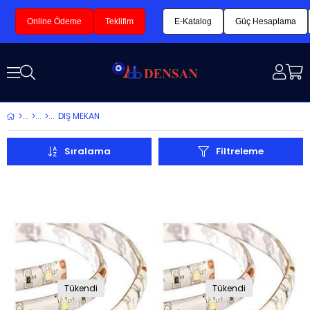
Online Ödeme
Teklifim
E-Katalog
Güç Hesaplama
DIŞ MEKAN
Sıralama
Filtreleme
Tükendi
Tükendi