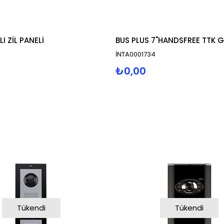
I ZİL PANELİ
İNTA0001734
₺0,00
Tükendi
Tükendi