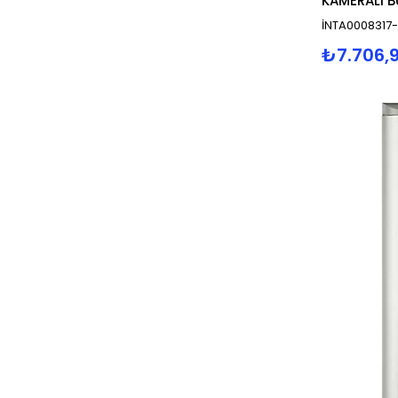
İNTA0008317
₺7.706,