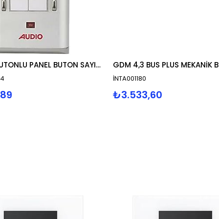
KAMERALI BUTONLU PANEL BUTON SAYISI 4
GDM 4,3 BUS PLUS MEKANİK 
-4
İNTA001180
,89
₺3.533,60