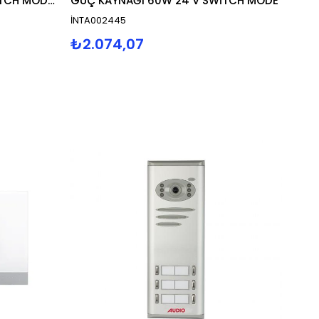
GÜÇ KAYNAĞI 90W 24 V SWİTCH MODE METAL KASA
GÜÇ KAYNAĞI 60W 24 V SWİTCH MODE
İNTA002445
₺2.074,07