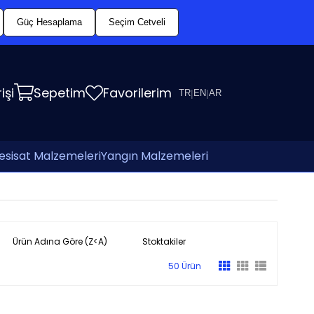
Güç Hesaplama
Seçim Cetveli
işi
Sepetim
Favorilerim
TR
|
EN
|
AR
esisat Malzemeleri
Yangın Malzemeleri
Ürün Adına Göre (Z<A)
Stoktakiler
50 Ürün