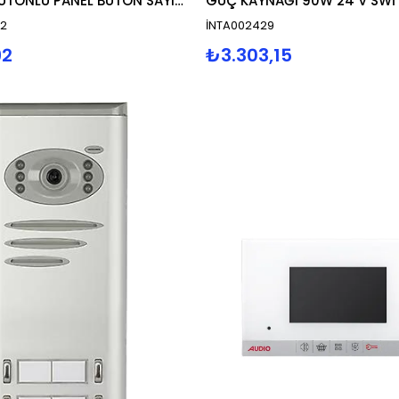
KAMERALI BUTONLU PANEL BUTON SAYISI 2
-2
İNTA002429
92
₺3.303,15