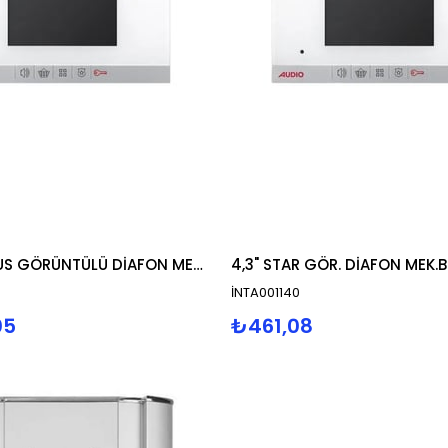
4,3" BUS PLUS GÖRÜNTÜLÜ DİAFON MEKANİK BUTONLU
İNTA001140
05
₺461,08