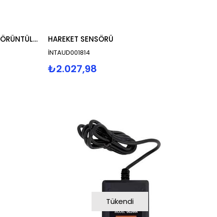
BUS PLUS 7"HANDSFREE TTK GÖRÜNTÜLÜ DİYAFON
HAREKET SENSÖRÜ
İNTAUD001814
₺2.027,98
Tükendi