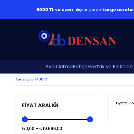
5000 TL ve üzeri
alışverişlerde
kargo ücretsi
Aydınlatma
Bahçe
Elektrik ve Elektroni
Anasayfa
>
AUDIO
Fiyata Gö
FIYAT ARALIĞI
₺0,00 - ₺19.666,00