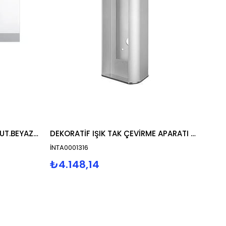
4,3" STAR GÖR. DİAFON MEK.BUT.BEYAZ BUS PLUS GD23
DEKORATİF IŞIK TAK ÇEVİRME APARATI GRİ
İNTA0001316
₺4.148,14