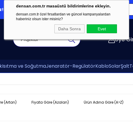
densan.com.tr masaüstü bildirimlerine ekleyin.
z!
Online Ödeme
Teklifim
E-Katalog
densan.com.tr özel fırsatlardan ve güncel kampanyalardan
haberiniz olsun ister misiniz?
Daha Sonra
Evet
Üye Gir
k
Isıtma ve Soğutma
Jenaratör-Regülatör
Kablo
Solar
Şalt
T
re (Artan)
Fiyata Göre (Azalan)
Ürün Adına Göre (A>Z)