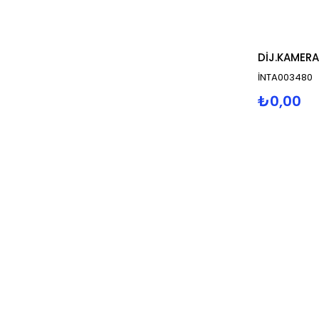
DİJ.KAMERAL
İNTA003480
₺0,00