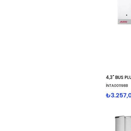
İNTA001198B
₺3.257,